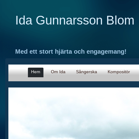
Ida Gunnars
Med ett stort hjärta och engagemang!
Hem
Om Ida
Sångerska
Kompositör